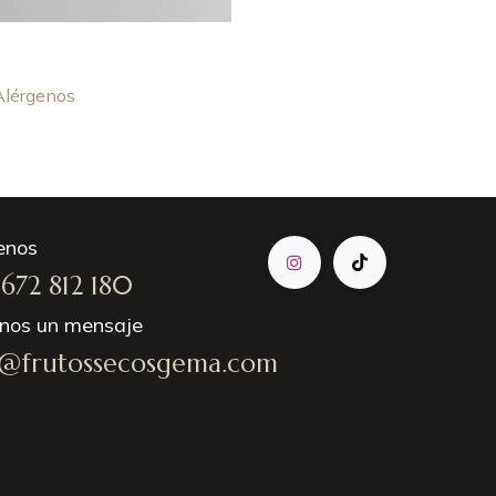
Alérgenos
enos
672 812 180
enos un mensaje
o@frutossecosgema.com