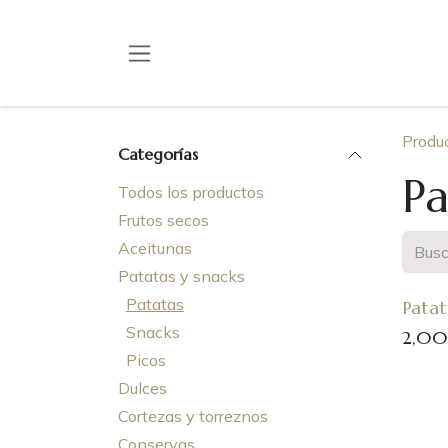
Ir al contenido
Produ
Categorías
Pa
Todos los productos
Frutos secos
Aceitunas
Patatas y snacks
Patatas
Patat
Snacks
2,00
Picos
Dulces
Cortezas y torreznos
Conservas