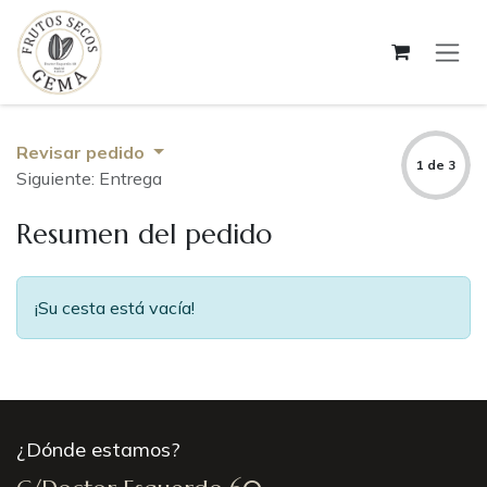
Ir al contenido
Revisar pedido
1 de 3
Siguiente: Entrega
Resumen del pedido
¡Su cesta está vacía!
¿Dónde estamos?