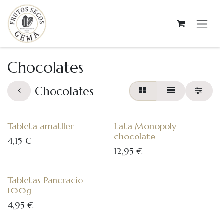
Ir al contenido
Chocolates
Chocolates
Tableta amatller
Lata Monopoly
chocolate
4,15
€
12,95
€
Tabletas Pancracio
100g
4,95
€