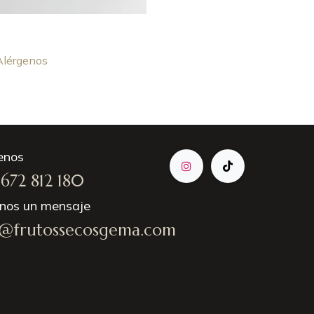
Alérgenos
enos
672 812 180
enos un mensaje
o@frutossecosgema.com