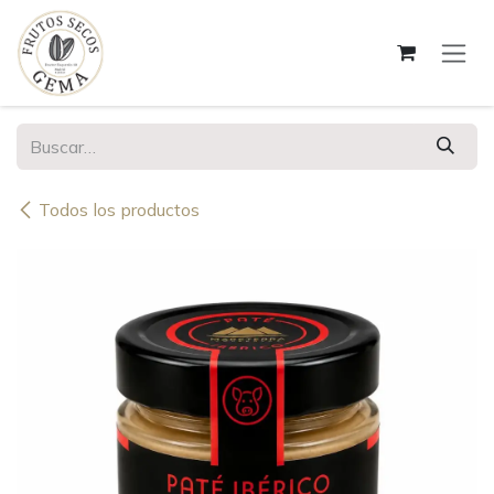
Ir al contenido
Todos los productos